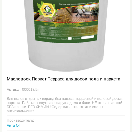
Масловоск Паркет Терраса для досок пола и паркета
Артикул:
000018/5п
Для полов открытых веранд без навеса, террасной и половой доски,
паркета. Работает внутри и снаружи дома и бани. НЕ отслаивается!
БЕЗ пленки. БЕЗ ХИМИИ ! Содержит антистатик и смолы
антискольжения.
Производитель:
Анта Oil