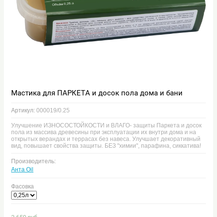
Мастика для ПАРКЕТА и досок пола дома и бани
Артикул:
000019/0.25
Улучшение ИЗНОСОСТОЙКОСТИ и ВЛАГО- защиты Паркета и досок
пола из массива древесины при эксплуатации их внутри дома и на
открытых верандах и террасах без навеса. Улучшает декоративный
вид, повышает свойства защиты. БЕЗ "химии", парафина, сиккатива!
Производитель:
Анта Oil
Фасовка