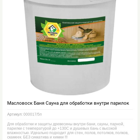
Масловоск Баня Сауна для обработки внутри парилок
Артикул:
000017/5п
Для обработки и защиты древесины внутри бани, сауны, парной,
парилки с температурой до +130С и душевых бань с высокой
влажностью. Идеально подходит для стен, полов, потолков, полков,
скамеек. БЕЗ сиккатива и химии !!!