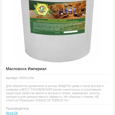
Масловоск Империал
Артикул:
000011/5п
Для обработки древесины в целью ЗАЩИТЫ дома и бани внутри и
снаружи и ВОССТАНОВЛЕНИЯ ранее нанесенных и утративших
защитные свойства масел и восков от влаги, намокания, износа,
трещин и для декоративного эффекта. Не образует пленки, НЕ
слоится! Повышает ИЗНОСОСТОЙКОСТЬ !
Производитель:
Анта Oil