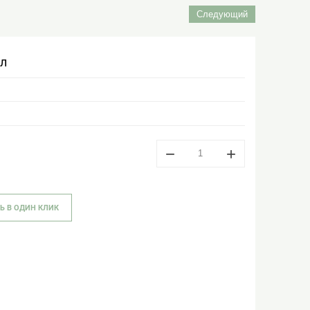
Следующий
л
−
+
Ь В ОДИН КЛИК