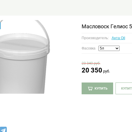
Масловоск Гелиос 5
Производитель:
Анта Oil
Фасовка
23 340
руб.
20 350
руб.
КУПИТЬ
КУПИТ