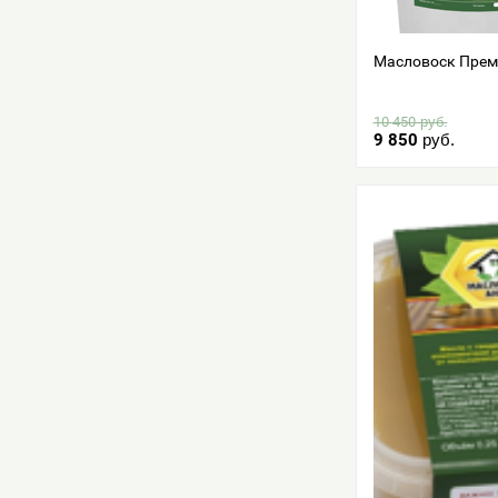
Масловоск Прем
10 450
руб.
9 850
руб.